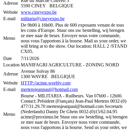
Rue du Marché Couvert 3
Adresse
5590 CINEY BELGIQUE
Website
www.cineyexpo.be
E-mail
militaria@cineyexpo.be
De 9h00 à 16h00. Plus de 600 exposants venant de tous
les coins d'Europe. Stuur ons uw bestelling, wij brengen
ze mee naar de beurs. Envoyer nous votre commande,
Memo
nous vous l'apportons à la bourse. Mail us your order, we
will bring at to the show. Our location; HALL 2 /STAND
CX05.
Date
7/11/2026
Location
MANIFAGRI AGRICULTURE - ZONING NORD
Avenue Solvay 86
Adresse
1300 WAVRE BELGIQUE
Website
HTTP://acime.weebly.com
E-mail
mertensjeanpaul@hotmail.com
Bourse - MILITARIA - Ruilbeurs. Van 07h00 - 12h00.
Contact; Président (Français) Jean-Paul Mertens 0032-(0)
477/31.29.70 ​mertensjeanpaul@hotmail.com Secretaris
(Nederlands) Danny De Ghein 0032-(0)15/62.04.95
Memo
acime@proximus.be Stuur ons uw bestelling, wij brengen
ze mee naar de beurs. Envoyer nous votre commande,
nous vous l'apportons à la bourse. Send us your order, we