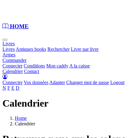
Loading...
HOME
Livres
Livres
Antiques books
Rechercher
Livre par livre
Armes
Commander
Connecter
Conditions
Mon caddy
A la caisse
Calendrier
Contact
Connecter
Vos données
Adapter
Changer mot de passe
Logout
N
F
E
D
Calendrier
Home
Calendrier