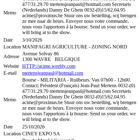
477/31.29.70 ​mertensjeanpaul@hotmail.com Secretaris
(Nederlands) Danny De Ghein 0032-(0)15/62.04.95
Memo
acime@proximus.be Stuur ons uw bestelling, wij brengen
ze mee naar de beurs. Envoyer nous votre commande,
nous vous l'apportons à la bourse. Send us your order, we
will bring at to the show.
Date
3/10/2026
Location
MANIFAGRI AGRICULTURE - ZONING NORD
Avenue Solvay 86
Adresse
1300 WAVRE BELGIQUE
Website
HTTP://acime.weebly.com
E-mail
mertensjeanpaul@hotmail.com
Bourse - MILITARIA - Ruilbeurs. Van 07h00 - 12h00.
Contact; Président (Français) Jean-Paul Mertens 0032-(0)
477/31.29.70 ​mertensjeanpaul@hotmail.com Secretaris
(Nederlands) Danny De Ghein 0032-(0)15/62.04.95
Memo
acime@proximus.be Stuur ons uw bestelling, wij brengen
ze mee naar de beurs. Envoyer nous votre commande,
nous vous l'apportons à la bourse. Send us your order, we
will bring at to the show.
Date
25/10/2026
Location
CINEY EXPO SA