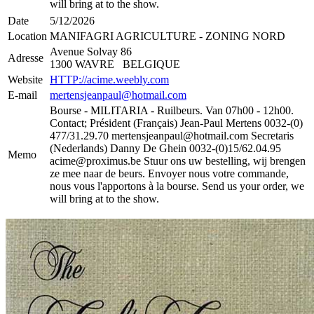
will bring at to the show.
Date
5/12/2026
Location
MANIFAGRI AGRICULTURE - ZONING NORD
Avenue Solvay 86
Adresse
1300 WAVRE BELGIQUE
Website
HTTP://acime.weebly.com
E-mail
mertensjeanpaul@hotmail.com
Bourse - MILITARIA - Ruilbeurs. Van 07h00 - 12h00.
Contact; Président (Français) Jean-Paul Mertens 0032-(0)
477/31.29.70 ​mertensjeanpaul@hotmail.com Secretaris
(Nederlands) Danny De Ghein 0032-(0)15/62.04.95
Memo
acime@proximus.be Stuur ons uw bestelling, wij brengen
ze mee naar de beurs. Envoyer nous votre commande,
nous vous l'apportons à la bourse. Send us your order, we
will bring at to the show.