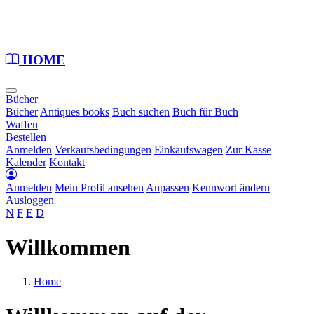
Loading...
HOME
Bücher
Bücher
Antiques books
Buch suchen
Buch für Buch
Waffen
Bestellen
Anmelden
Verkaufsbedingungen
Einkaufswagen
Zur Kasse
Kalender
Kontakt
Anmelden
Mein Profil ansehen
Anpassen
Kennwort ändern
Ausloggen
N
F
E
D
Willkommen
Home