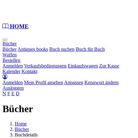
Loading...
HOME
Bücher
Bücher
Antiques books
Buch suchen
Buch für Buch
Waffen
Bestellen
Anmelden
Verkaufsbedingungen
Einkaufswagen
Zur Kasse
Kalender
Kontakt
Anmelden
Mein Profil ansehen
Anpassen
Kennwort ändern
Ausloggen
N
F
E
D
Bücher
Home
Bücher
Buchdetails