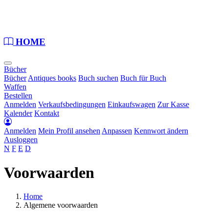
Loading...
HOME
Bücher
Bücher
Antiques books
Buch suchen
Buch für Buch
Waffen
Bestellen
Anmelden
Verkaufsbedingungen
Einkaufswagen
Zur Kasse
Kalender
Kontakt
Anmelden
Mein Profil ansehen
Anpassen
Kennwort ändern
Ausloggen
N
F
E
D
Voorwaarden
Home
Algemene voorwaarden