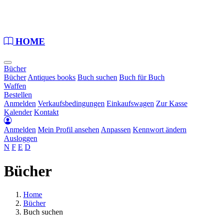
Loading...
HOME
Bücher
Bücher
Antiques books
Buch suchen
Buch für Buch
Waffen
Bestellen
Anmelden
Verkaufsbedingungen
Einkaufswagen
Zur Kasse
Kalender
Kontakt
Anmelden
Mein Profil ansehen
Anpassen
Kennwort ändern
Ausloggen
N
F
E
D
Bücher
Home
Bücher
Buch suchen