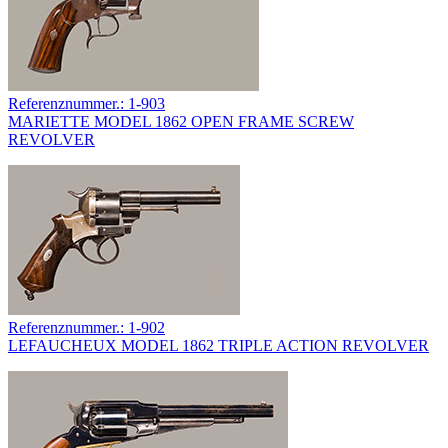
Referenznummer.: 1-903
MARIETTE MODEL 1862 OPEN FRAME SCREW
REVOLVER
Referenznummer.: 1-902
LEFAUCHEUX MODEL 1862 TRIPLE ACTION REVOLVER