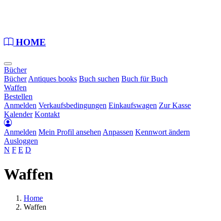
Loading...
HOME
Bücher
Bücher
Antiques books
Buch suchen
Buch für Buch
Waffen
Bestellen
Anmelden
Verkaufsbedingungen
Einkaufswagen
Zur Kasse
Kalender
Kontakt
Anmelden
Mein Profil ansehen
Anpassen
Kennwort ändern
Ausloggen
N
F
E
D
Waffen
Home
Waffen