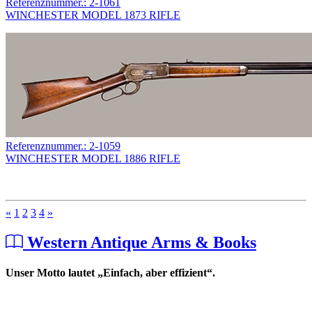
Referenznummer.: 2-1061
WINCHESTER MODEL 1873 RIFLE
Referenznummer.: 2-1059
WINCHESTER MODEL 1886 RIFLE
«
1
2
3
4
»
Western Antique Arms & Books
Unser Motto lautet „Einfach, aber effizient“.