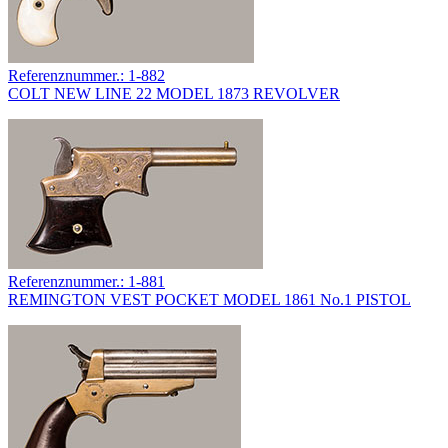
Referenznummer.: 1-882
COLT NEW LINE 22 MODEL 1873 REVOLVER
Referenznummer.: 1-881
REMINGTON VEST POCKET MODEL 1861 No.1 PISTOL