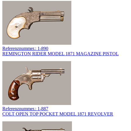
Referenznummer.: 1-890
REMINGTON RIDER MODEL 1871 MAGAZINE PISTOL
Referenznummer.: 1-887
COLT OPEN TOP POCKET MODEL 1871 REVOLVER