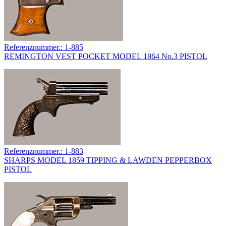
Referenznummer.: 1-885
REMINGTON VEST POCKET MODEL 1864 No.3 PISTOL
Referenznummer.: 1-883
SHARPS MODEL 1859 TIPPING & LAWDEN PEPPERBOX
PISTOL