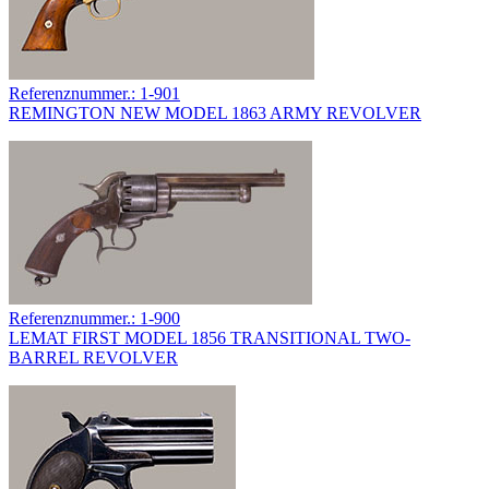
Referenznummer.: 1-901
REMINGTON NEW MODEL 1863 ARMY REVOLVER
Referenznummer.: 1-900
LEMAT FIRST MODEL 1856 TRANSITIONAL TWO-
BARREL REVOLVER