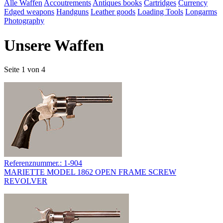
Alle Waffen
Accoutrements
Antiques books
Cartridges
Currency
Edged weapons
Handguns
Leather goods
Loading Tools
Longarms
Photography
Unsere Waffen
Seite 1 von 4
Referenznummer.: 1-904
MARIETTE MODEL 1862 OPEN FRAME SCREW
REVOLVER